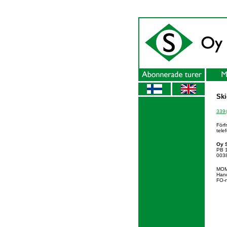
Ski
339@
Förf
tele
Oy S
PB 
0038
MOM
Hand
FO-