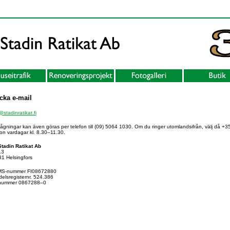
cka e-mail
stadinratikat.fi
rågningar kan även göras per telefon till (09) 5064 1030. Om du ringer utomlandsifrån, välj då +3
fon vardagar kl. 8.30–11.30.
tadin Ratikat Ab
13
1 Helsingfors
S-nummer FI08672880
elsregisternr. 524.386
nummer 0867288–0