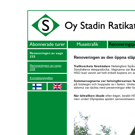
Renoveringen av vagn
233
Renoveringen av den öppna slä
Renoveringen av vagn
Trafikverkets företrädare
Helsingfors Spår
339
Sandvikens skeppsdocka. Vagnarna var lik
HSO bad varvet att helt enkelt kopiera en 
Kontaktuppgifter
Sommarvagnarna var helsingforsarnas fa
på fotsteget och hoppade av i farten. Under
sidorna var täckta med presenningar eller f
När biltrafiken ökade
efter kriget, beslöt 
men under Olympiska spelen sensommaren 19