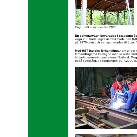
Vagn 233 i Lojo hösten 2006.
En sommarvagn bevarades i stadsmusée
vagn 233 hade tagits ur trafik hade den fly
på 1970-talet och transporterades till Lojo. N
Med HST ingicks förhandlingar
om under vi
förhandlingarna kartlagde man säkerhetsrisk
började renoveringsarbetena i Estland. Ter
depå i Vallgård. I besiktningen 30.7.2009 k