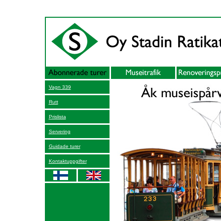
Vagn 339
Rutt
Prislista
Servering
Guidade turer
Kontaktuppgifter