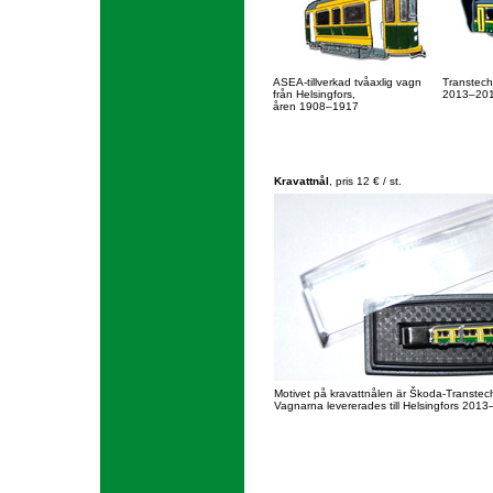
ASEA-tillverkad tvåaxlig vagn
Transtech-
från Helsingfors,
2013–20
åren 1908–1917
Kravattnål
, pris 12 € / st.
Motivet på kravattnålen är Škoda-Transtec
Vagnarna levererades till Helsingfors 2013