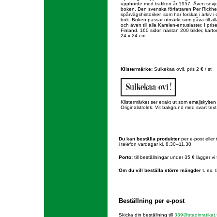
upphörde med trafiken år 1957. Även sovjet
boken. Den svenska författaren Per Rickh
spårvägshistoriker, som har forskat i arkiv 
bok. Boken passar utmärkt som gåva till a
och även till alla Karelen-entusiaster. I pris
Finland. 160 sidor, nästan 200 bilder, kartor
24 x 24 cm.
Klistermärke:
Sulkekaa ovi!, pris 2 € / st
Klistermärket ser exakt ut som emaljskylten
Originalstrolek. Vit bakgrund med svart text,
Du kan beställa produkter
per e-post eller
i telefon vardagar kl. 8.30–11.30.
Porto:
till beställningar under 35 € lägger vi 
Om du vill beställa större mängder
t. ex. 
Beställning per e-post
Skicka din beställning till
339@stadinratikat.f