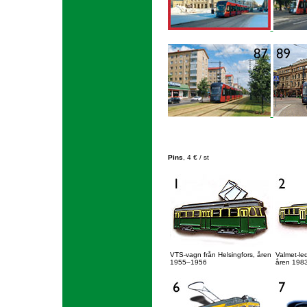
Pins
, 4 € / st
VTS-vagn från Helsingfors, åren
Valmet-le
1955–1956
åren 198