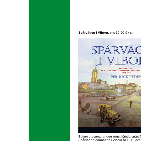
Spårvägen i Viborg
, pris 39,50 € / st
Boken presenterar den minst kända spårvä
Spårvägen öppnades i Viborg år 1912 och