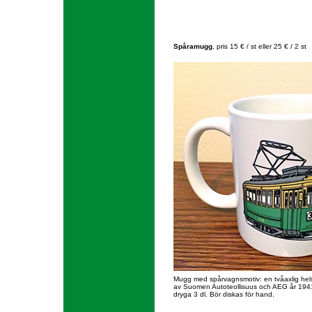
Spåramugg
, pris 15 € / st eller 25 € / 2 st
Mugg med spårvagnsmotiv: en tvåaxlig helsi
av Suomen Autoteollisuus och AEG år 194
dryga 3 dl. Bör diskas för hand.