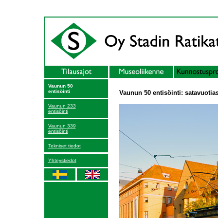
Vaunun 50
entisöinti
Vaunun 50 entisöinti: satavuotias
Vaunun 233
entisöinti
Vaunun 339
entisöinti
Tekniset tiedot
Yhteystiedot