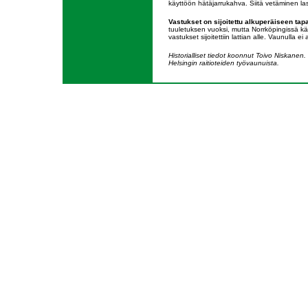
käyttöön hätäjarrukahva. Siitä vetäminen la
Vastukset on sijoitettu alkuperäiseen tap
tuuletuksen vuoksi, mutta Norrköpingissä käy
vastukset sijoitettiin lattian alle. Vaunulla ei
Historialliset tiedot koonnut Toivo Niskanen
Helsingin raitioteiden työvaunuista.