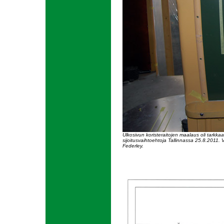
Ulkosivun koristeraitojen maalaus oli tarkkaa t
sijoitusvaihtoehtoja Tallinnassa 25.8.2011. Va
Federley.