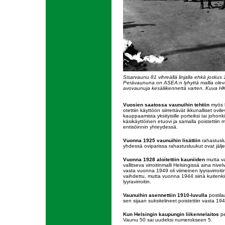
Sisarvaunu 81 vihreällä linjalla ehkä joskus
Perävaununa on ASEA:n lyhyttä mallia ole
avovaunuja kesäliikennettä varten. Kuva H
Vuosien saatossa vaunuihin tehtiin
myös lu
otettiin käyttöön siirrettävät ikkunalliset ovil
kauppaamista yksityisille porteiksi tai joho
käsikäyttöinen etuovi ja samalla poistettiin
entisöinnin yhteydessä.
Vuonna 1925 vaunuihin lisättiin
rahastuslu
yhdessä oviparissa rahastusluukut ovat jäljel
Vuonna 1928 aloitettiin kauniiden
mutta van
vallitseva virroitinmalli Helsingissä aina niv
vasta vuonna 1949 oli viimeinen lyyravirroiti
vaihdettu, mutta vuonna 1944 siinä kuitenki
lyyravirroitin.
Vaunuihin asennettiin 1910-luvulla
postila
sen sijaan suksitelineet poistettiin vasta 194
Kun Helsingin kaupungin liikennelaitos
pe
Vaunu 50 sai uudeksi numerokseen 5.