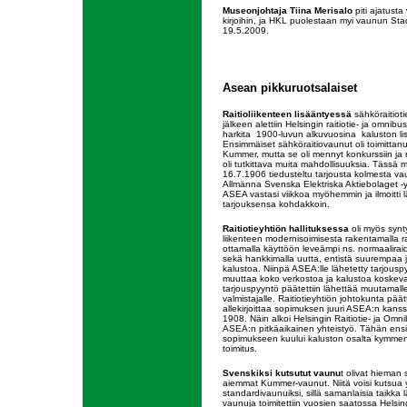
Museonjohtaja Tiina Merisalo
piti ajatust
kirjoihin, ja HKL puolestaan myi vaunun Stadi
19.5.2009.
Asean pikkuruotsalaiset
Raitioliikenteen lisääntyessä
sähköraitiot
jälkeen alettiin Helsingin raitiotie- ja omnib
harkita 1900-luvun alkuvuosina kaluston lis
Ensimmäiset sähköraitiovaunut oli toimittan
Kummer, mutta se oli mennyt konkurssiin ja ni
oli tutkittava muita mahdollisuuksia. Tässä mi
16.7.1906 tiedusteltu tarjousta kolmesta vau
Allmänna Svenska Elektriska Aktiebolaget -y
ASEA vastasi viikkoa myöhemmin ja ilmoitti 
tarjouksensa kohdakkoin.
Raitiotieyhtiön hallituksessa
oli myös synt
liikenteen modernisoimisesta rakentamalla rad
ottamalla käyttöön leveämpi ns. normaalir
sekä hankkimalla uutta, entistä suurempaa
kalustoa. Niinpä ASEA:lle lähetetty tarjouspy
muuttaa koko verkostoa ja kalustoa koskev
tarjouspyyntö päätettiin lähettää muutamall
valmistajalle. Raitiotieyhtiön johtokunta päätt
allekirjoittaa sopimuksen juuri ASEA:n kans
1908. Näin alkoi Helsingin Raitiotie- ja Omn
ASEA:n pitkäaikainen yhteistyö. Tähän en
sopimukseen kuului kaluston osalta kymme
toimitus.
Svenskiksi kutsutut vaunu
t olivat hieman
aiemmat Kummer-vaunut. Niitä voisi kutsua y
standardivaunuiksi, sillä samanlaisia taikka
vaunuja toimitettiin vuosien saatossa Helsin