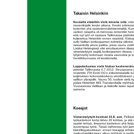
Takaisin Helsinkiin
Keväällä eläteltiin vielä toiveita siitä
, ett
museolinjalle kesän aikana. Kesän edetessä
kuitenkin yhä epätodennäköisemmältä. Kun s
varikon ratapiha oli menossa remonttiin hein
että nyt työt on saatava Tallinnassa päätök
kuljetettua Helsinkiin ennen ratatöitä. Kiskoj
sulki Vallilan korikorjaamon kolmeksi viikoksi
rataverkolla ainoa paikka, jossa vaunu voitiin
Lisäksi Helsingissä olisi ainutlaatuinen tilai
viimeistelytyöt sisällä korikorjaamon tiloissa, 
tyhjennetty kokonaan muista vaunuista ja s
henkilökunnasta oli kesälomalla.
Lopputarkastus vielä hiukan keskeneräis
pidettiin Tallinnassa 4.7.2012. Seuraavana
nostettiin JTH Eesti OÜ:n erikoismatalalle kulj
kuljetuksen kokonaiskorkeus virroittimineen jäi
sallitun ylärajoille. Vaunu 50, tuolloin vielä k
palasi Helsinkiin M/S Translandialla myöhään 
Vuosaaresta Vallilaan ja kiskoille lasku tap
aamuna.
Koeajot
Viimeistelytyöt kestivät 10.8. asti.
Pelkäst
työluetteloon kertyi lähes 30 kohtaa, ja sitä
saatiin tehtyä, ilmaantui luetteloon yhä lis
suurempaa työtä. Tässä vaiheessa työt jaet
kiireellisyysluokkaan: ennen koeajoja tehtä
matkustajaliikenteen alkua tehtävät ja myö