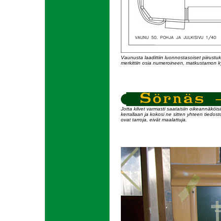
Vaunusta laadittiin luonnostasoiset piirust
merkittiin osia numeroineen, matkustamon ky
Jotta kilvet varmasti saataisiin oikeannäköisi
kerrallaan ja kokosi ne sitten yhteen tiedostok
ovat tarroja, eivät maalattuja.