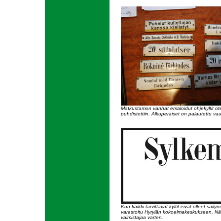
Matkustamon vanhat emaloidut ohjekyltit otet
puhdistettiin. Alkuperäiset on palautettu va
Kun kaikki tarvittavat kyltit eivät olleet 
varastoitu Hyrylän kokoelmakeskukseen. Näiden
valmistajaa varten.