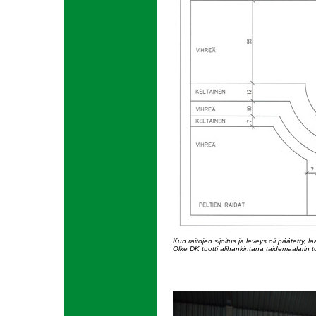
Kun raitojen sijoitus ja leveys oli päätetty, 
Olke DK tuotti alihankintana taidemaalarin 