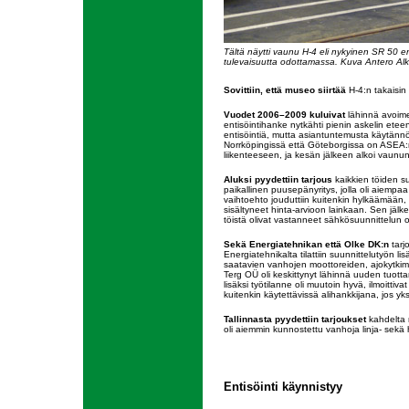
Tältä näytti vaunu H-4 eli nykyinen SR 50 e
tulevaisuutta odottamassa. Kuva Antero Alku
Sovittiin, että museo siirtää
H-4:n takaisin 
Vuodet 2006–2009 kuluivat
lähinnä avoime
entisöintihanke nytkähti pienin askelin ete
entisöintiä, mutta asiantuntemusta käytänn
Norrköpingissä että Göteborgissa on ASEA:n
liikenteeseen, ja kesän jälkeen alkoi vaunun 
Aluksi pyydettiin tarjous
kaikkien töiden su
paikallinen puusepänyritys, jolla oli aiempa
vaihtoehto jouduttiin kuitenkin hylkäämään, si
sisältyneet hinta-arvioon lainkaan. Sen jälk
töistä olivat vastanneet sähkösuunnittelun 
Sekä Energiatehnikan että Olke DK:n
tarjo
Energiatehnikalta tilattiin suunnittelutyö
saatavien vanhojen moottoreiden, ajokytkime
Terg OÜ oli keskittynyt lähinnä uuden tuot
lisäksi työtilanne oli muutoin hyvä, ilmoittiv
kuitenkin käytettävissä alihankkijana, jos yksi
Tallinnasta pyydettiin tarjoukset
kahdelta m
oli aiemmin kunnostettu vanhoja linja- sekä 
Entisöinti käynnistyy