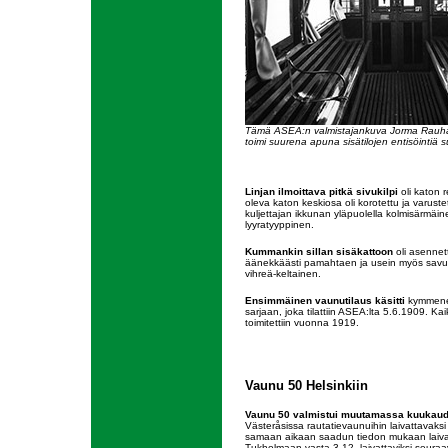
Tämä ASEA:n valmistajankuva Jorma Rauha
toimi suurena apuna sisätilojen entisöintiä s
Linjan ilmoittava pitkä sivukilpi
oli katon r
oleva katon keskiosa oli korotettu ja varuste
kuljettajan ikkunan yläpuolella kolmisärmäinen
lyyratyyppinen.
Kummankin sillan sisäkattoon
oli asennett
äänekkäästi pamahtaen ja usein myös savua 
vihreä-keltainen.
Ensimmäinen vaunutilaus käsitti
kymmenen
sarjaan, joka tilattiin ASEA:lta 5.6.1909. K
toimitettiin vuonna 1919.
Vaunu 50 Helsinkiin
Vaunu 50 valmistui muutamassa kuukau
Västeråsissa rautatievaunuihin laivattavaks
samaan aikaan saadun tiedon mukaan laivan s
Tukholmaan vasta 3.12. laivattaviksi seur