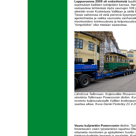
Loppuvuonna 2009 oli entisöinnistä
laadit
sopimukset kaikkien toimijoiden kanssa. Hank
vastaavissa tehtävissä myös vaunujen 339 
siirrettiin ensin Koskelasta Vallilaan ja siel
Tässä vaiheessa oli vielä pienenä kysymysme
ajankohtaista ja vaikka vaunuista vanhanaika
moottoreiden toimivuudesta ja kelpoisuudes
”römpelöihin” ollut mistään saatavissa.
Lähdössä Tallinnaan. Kuljetusliike Rissanen 
virroitinta Tallinnaan Powercomin tiloihin. K
nostettu kuljetusalustalle Vallilan korikorja
saattaa alkaa. Kuva Daniel Federley 21.4.2
Vaunu kuljetettiin Powercomin
tiloihin. Ty
Irrotettavien osien työstäminen tapahtui Olk
ottamatta moottorien ja ajokytkimen huolto- ja
hiekkapuhallettiin kevyesti ja maalattiin. Korin