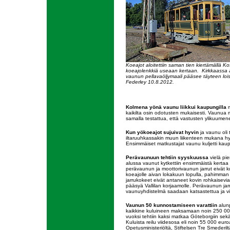
Koeajot aloitettiin saman tien kiertämällä K
koeajolenkkiä useaan kertaan. Kirkkaassa 
vaunun pellavaöljymaali pääsee täyteen loi
Federley 10.8.2012.
Kolmena yönä vaunu liikkui kaupungilla
m
kaikilta osin odotusten mukaisesti. Vaunua m
samalla testattua, että vastusten ylikuumene
Kun yökoeajot sujuivat hyvin
ja vaunu oli t
iltaruuhkassakin muun liikenteen mukana hy
Ensimmäiset matkustajat vaunu kuljetti kaup
Perävaunuun tehtiin syyskuussa
vielä pie
alussa vaunut kytkettiin ensimmäistä kertaa 
perävaunun ja moottorivaunun jarrut eivät ku
koeajolle aivan lokakuun lopulla, pahimman le
jarrukokeet eivät antaneet kovin rohkaisevia 
pääsyä Vallilan korjaamolle. Perävaunun jarr
vaunuyhdistelmä saadaan katsastettua ja vii
Vaunun 50 kunnostamiseen varattiin
alunp
kaikkine kuluineen maksamaan noin 250 000 e
vuoksi tehtiin kaksi matkaa Göteborgiin sekä 
Kuluista reilu viidesosa eli noin 55 000 euroa
Opetusministeriöltä, Stiftelsen Tre Smederil