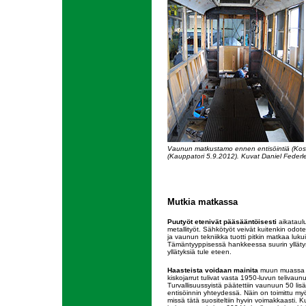
Vaunun matkustamo ennen entisöintiä (Koske
(Kauppatori 5.9.2012). Kuvat Daniel Federle
Mutkia matkassa
Puutyöt etenivät pääsääntöisesti
aikataulu
metallityöt. Sähkötyöt veivät kuitenkin odo
ja vaunun tekniikka tuotti pitkin matkaa lukui
Tämäntyyppisessä hankkeessa suurin yllätys o
yllätyksiä tule eteen.
Haasteista voidaan mainita
muun muassa ki
kiskojarrut tulivat vasta 1950-luvun telivaun
Turvallisuussyistä päätettiin vaunuun 50 lisä
entisöinnin yhteydessä. Näin on toimittu my
missä tätä suositeltiin hyvin voimakkaasti. 