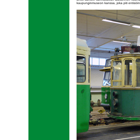
kaupunginmuseon kanssa, joka piti entisöin