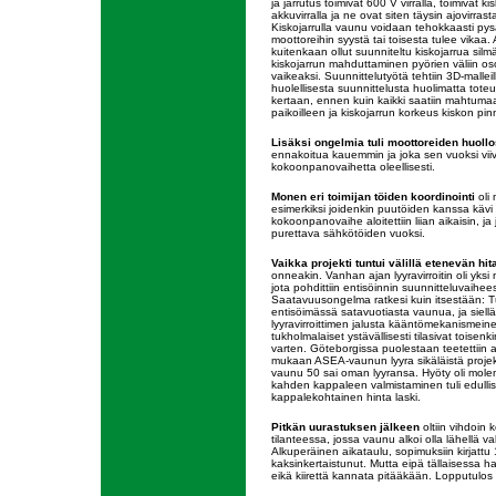
ja jarrutus toimivat 600 V virralla, toimivat ki
akkuvirralla ja ne ovat siten täysin ajovirras
Kiskojarrulla vaunu voidaan tehokkaasti pysä
moottoreihin syystä tai toisesta tulee vikaa. 
kuitenkaan ollut suunniteltu kiskojarrua silmä
kiskojarrun mahduttaminen pyörien väliin oso
vaikeaksi. Suunnittelutyötä tehtiin 3D-malleil
huolellisesta suunnittelusta huolimatta toteu
kertaan, ennen kuin kaikki saatiin mahtumaa
paikoilleen ja kiskojarrun korkeus kiskon pinn
Lisäksi ongelmia tuli moottoreiden huollo
ennakoitua kauemmin ja joka sen vuoksi viiv
kokoonpanovaihetta oleellisesti.
Monen eri toimijan töiden koordinointi
oli
esimerkiksi joidenkin puutöiden kanssa kävi 
kokoonpanovaihe aloitettiin liian aikaisin, ja 
purettava sähkötöiden vuoksi.
Vaikka projekti tuntui välillä etenevän hit
onneakin. Vanhan ajan lyyravirroitin oli yksi 
jota pohdittiin entisöinnin suunnitteluvaihee
Saatavuusongelma ratkesi kuin itsestään: T
entisöimässä satavuotiasta vaunua, ja siellä 
lyyravirroittimen jalusta kääntömekanismein
tukholmalaiset ystävällisesti tilasivat toisen
varten. Göteborgissa puolestaan teetettiin a
mukaan ASEA-vaunun lyyra sikäläistä projekt
vaunu 50 sai oman lyyransa. Hyöty oli molem
kahden kappaleen valmistaminen tuli edullis
kappalekohtainen hinta laski.
Pitkän uurastuksen jälkeen
oltiin vihdoin 
tilanteessa, jossa vaunu alkoi olla lähellä v
Alkuperäinen aikataulu, sopimuksiin kirjattu 1
kaksinkertaistunut. Mutta eipä tällaisessa ha
eikä kiirettä kannata pitääkään. Lopputulos 