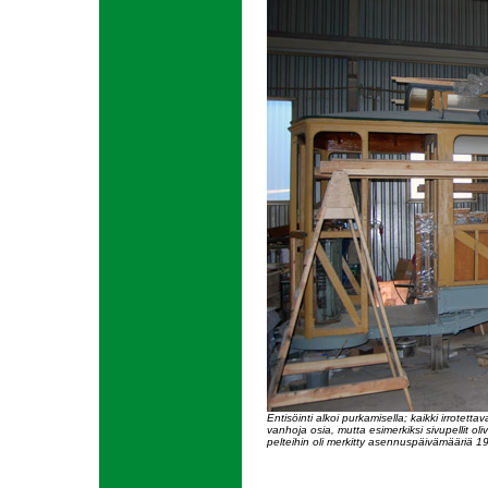
Entisöinti alkoi purkamisella; kaikki irrotett
vanhoja osia, mutta esimerkiksi sivupellit oli
pelteihin oli merkitty asennuspäivämääriä 1