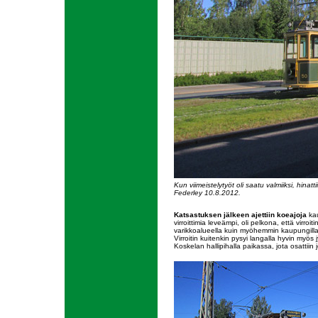
Kun viimeistelytyöt oli saatu valmiiksi, hin
Federley 10.8.2012.
Katsastuksen jälkeen ajettiin koeajoja
kau
virroittimia leveämpi, oli pelkona, että virro
varikkoalueella kuin myöhemmin kaupungilla j
Virroitin kuitenkin pysyi langalla hyvin my
Koskelan hallipihalla paikassa, jota osattiin j