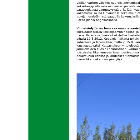
Vallilan varikon väki teki suurella ammattitaido
kekseliäisyydellä mitä moninaisimpia töitä va
satavuotiaasta vaunutyypistä ei kellään vaun
kokemusta, mutta luovuudella sekä muun 
autojen entisöinnistä saaduilla kokemuksilla 
useita pieniä ongelmakohtia.
Viimeistelytöiden lomassa vaunua saatett
koeajaakin sisällä korikorjaamon hallissa, ja 
hyvin. Varsinaiset koeajot aloitettiin Koskel
pihalla 10.8.2012. Koeajojen aikana tehtiin v
sähkötöitä ja tarkistuksia, mutta jo 15.8. vau
katsastettavaksi. Katsastuksen yhteydessä 
jarrukokeiden tulos oli erinomainen. Vaunu h
toistaiseksi liikenteeseen ilman perävaunua
perävaunun kanssa ja jarrukokeet tehtäisiin
museoliikennekauden päätyttyä.