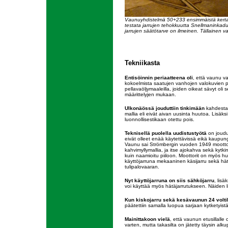
Vaunuyhdistelmä 50+233 ensimmäistä kertaa 
testata jarrujen tehokkuutta Snellmaninkadu
jarrujen säätötarve on ilmeinen. Tällainen 
Tekniikasta
Entisöinnin periaatteena oli
, että vaunu v
kokoelmista saatujen vanhojen valokuvien pe
pellavaöljymaaleilla, joiden oikeat sävyt oli 
määrittelyjen mukaan.
Ulkonäössä jouduttiin tinkimään
kahdesta a
mallia eli eivät aivan uusinta huutoa. Lisäks
luonnollisestikaan otettu pois.
Teknisellä puolella uudistustyötä
on joudu
eivät olleet enää käytettävissä eikä kaupung
Vaunu sai Strömbergin vuoden 1949 moottorit
kahvimyllymallia, ja itse ajokahva sekä kytki
kuin naamioitu piiloon. Moottorit on myös hu
käyttöjarruna mekaaninen käsijarru sekä hätä
tulipalovaaran.
Nyt käyttöjarruna on siis sähköjarru
, lis
voi käyttää myös hätäjarrutukseen. Näiden li
Kun kiskojarru sekä kesävaunun 24 voltil
päätettiin samalla luopua sarjaan kytketyistä
Mainittakoon vielä
, että vaunun etusillalle
varten, mutta takasilta on jätetty täysin alk