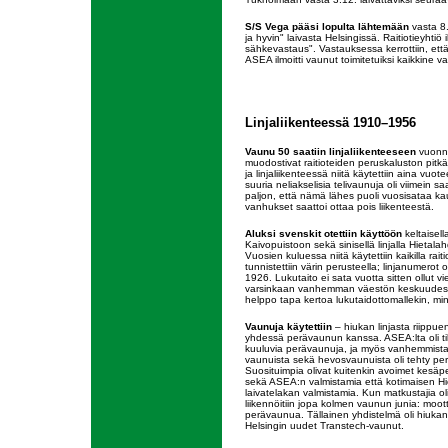
S/S Vega pääsi lopulta lähtemään
vasta 8.
ja hyvin" laivasta Helsingissä. Raitiotieyhtiö
sähkevastaus". Vastauksessa kerrottiin, että
ASEA ilmoitti vaunut toimitetuiksi kaikkine v
Linjaliikenteessä 1910–1956
Vaunu 50 saatiin linjaliikenteeseen
vuonna
muodostivat raitioteiden peruskaluston pitkäl
ja linjaliikenteessä niitä käytettiin aina vuot
suuria neliakselisia telivaunuja oli viimein sa
paljon, että nämä lähes puoli vuosisataa ka
vanhukset saattoi ottaa pois liikenteestä.
Aluksi svenskit otettiin käyttöön
keltaisella
Kaivopuistoon sekä sinisellä linjalla Hietala
Vuosien kuluessa niitä käytettiin kaikilla raitiol
tunnistettiin värin perusteella; linjanumerot 
1926. Lukutaito ei sata vuotta sitten ollut vi
varsinkaan vanhemman väestön keskuudessa, 
helppo tapa kertoa lukutaidottomallekin, m
Vaunuja käytettiin
– hiukan linjasta riippue
yhdessä perävaunun kanssa. ASEA:lta oli ti
kuuluvia perävaunuja, ja myös vanhemmist
vaunuista sekä hevosvaunuista oli tehty pe
Suosituimpia olivat kuitenkin avoimet kesäpe
sekä ASEA:n valmistamia että kotimaisen H
laivatelakan valmistamia. Kun matkustajia oli
liikennöitiin jopa kolmen vaunun junia: moot
perävaunua. Tällainen yhdistelmä oli hiukan
Helsingin uudet Transtech-vaunut.