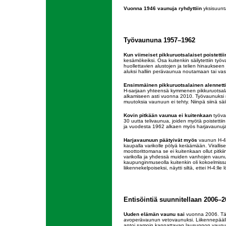
Vuonna 1946 vaunuja ryhdyttiin
yksisuunt
Työvaununa 1957–1962
Kun viimeiset pikkuruotsalaiset poistettii
kesämökeiksi. Osa kuitenkin säilytettiin työv
huollettavien alustojen ja telien hinauksee
aluksi halliin perävaunua noutamaan tai va
Ensimmäinen pikkuruotsalainen alennetti
H-sarjaan yhteensä kymmenen pikkuruotsalais
alkamiseen asti vuonna 2010. Työvaunuksi m
muutoksia vaunuun ei tehty. Niinpä siinä sä
Kovin pitkään vaunua ei kuitenkaan
työvau
30 uutta telivaunua, joiden myötä poistettii
ja vuodesta 1962 alkaen myös harjavaunuja,
Harjavaunuun päätyivät myös
vaunun H-4 m
kaupalla varikolle pölyä keräämään. Viralli
moottorittomana se ei kuitenkaan ollut pitkiin 
varikolla ja yhdessä muiden vanhojen vaunu
kaupunginmuseolla kuitenkin oli kokoelmiss
liikennekelpoiseksi, näytti siltä, ettei H-4:lle 
Entisöintiä suunnitellaan 2006–2
Uuden elämän vaunu sai
vuonna 2006. Tällö
avoperävaunun vetovaunuksi. Liikennepäällik
antoi samoin kannattavan lausunnon vaunun 