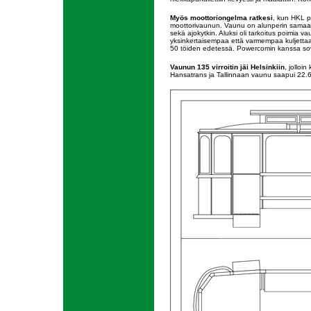
Myös moottoriongelma ratkesi
, kun HKL p
moottorivaunun. Vaunu on alunperin samaa tyy
sekä ajokytkin. Aluksi oli tarkoitus poimia va
yksinkertaisempaa että varmempaa kuljettaa
50 töiden edetessä. Powercomin kanssa sovitt
Vaunun 135 virroitin jäi Helsinkiin
, jolloi
Hansatrans ja Tallinnaan vaunu saapui 22.