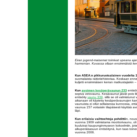
Eiran jugend-maisemat toimivat upeana ajan
harmonian. Kuvassa ollaan ensimmäistä kert
Kun ASEA:n pikkuruotsalainen vuodelta 
suomalaista raitiotiehistoriaa. Koskaan enn
kuljetti ensimmäisen kerran matkustajiakin
Kun
avoimen kesäperävaunun 233
entisöi
sopiva vetovaunu. Kesävaunut jäivät pois l
entisöity
vaunu 339
, sillä se oli valmistunu
aikanaan oli käytetty kesäperävaunujen ka
vaunuista ei ollut sellaisessa kunnossa, että
vaunua 157 voitaisiin tilapäisesti käyttää 
läpi.
Kun erilaisia vaihtoehtoja pohdittii
n, nous
vuonna 1909 valmistama moottorivaunu, oli
kuuluivat kaupunginmuseon kokoelmiin, joten 
alkuperäisasuun entisöitynä, kun taas toinen
vuonna 2006.