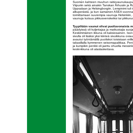
Suomen kahteen muuhun raitiovaunukaupun
Viipuriin sekä ainakin Tanskan Århusiin ja R
Uppsalaan ja Helsingborgiin. Lempinimi tuli ti
alkuperästä, ja kun samainen ASEA vuonna 
toimittamaan suurempia vaunuja Helsinkiin, 
vaunuja kutsua pikkusvenskeiksi tai pikkuruot
Tyypiltään vaunut olivat puoliavonaista m
päädyissä oli kuljettajaa ja matkustajia suo
Keskimmäinen ikkuna oli kaksiosainen. Ison y
sivulla oli lisäksi yksi kiinteä sivuikkuna ov
avautui työntämällä puoliskot toisistaan erille
takasillalla kymmenen seisomapaikkaa. Penkit
ja kumpikin penkki oli jaettu ohuella messink
keski-ikkuna oli alaslaskettava.