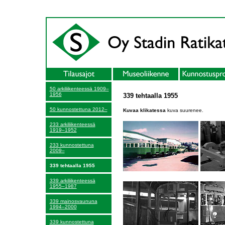
50 arkiliikenteessä 1909–
1956
339 tehtaalla 1955
50 kunnostettuna 2012–
Kuvaa klikatessa
kuva suurenee.
233 arkiliikenteessä
1919–1952
233 kunnostettuna
2009–
339 tehtaalla 1955
339 arkiliikenteessä
1955–1987
339 mainosvaununa
1994–2000
339 kunnostettuna