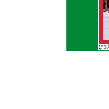
Espoo: Š
kpl tai 36