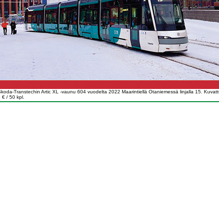
koda-Transtechin Artic XL -vaunu 604 vuodelta 2022 Maarintiellä Otaniemessä linjalla 15. Kuvattu
 € / 50 kpl.