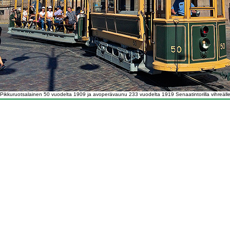
 Pikkuruotsalainen 50 vuodelta 1909 ja avoperävaunu 233 vuodelta 1919 Senaatintorilla vihreälle lin