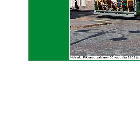
Helsinki: Pikkuruotsalainen 50 vuodelta 1909 ja a