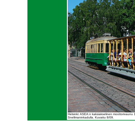
Helsinki: ASEA:n kaksiakselinen moottorivaunu
Snellmaninkadulla. Kuvattu 8/09.