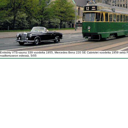
: Entisöity VTS-vaunu 339 vuodelta 1955, Mercedes Benz 220 SE Cabriolet vuodelta 1959 sekä 
sallismuseon edessä, 5/05