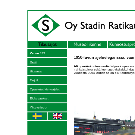
Vaunu 339
1950-luvun ajelueleganssia: vau
Reitit
Alkuperäiskuntoon entisöidyssä
upeassa k
nahkaistuimet sekä kromatut yksityiskohdat 
Hinnasto
vuodesta 2004 lähtien se on ollut entisöityn
Tarjoilu
Opastetut kiertoajelut
Elokuvaukset
Yhteystiedot