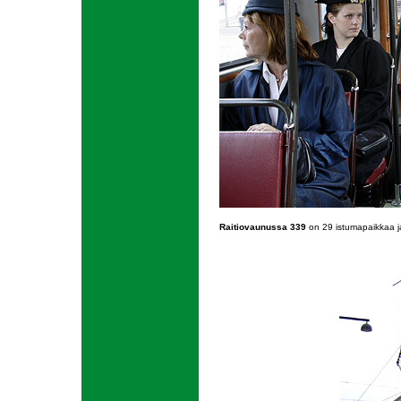
Raitiovaunussa 339
on 29 istumapaikkaa ja 