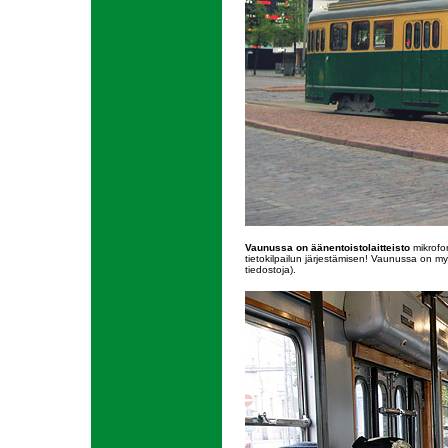
Vaunussa on äänentoistolaitteisto
mikrofon
tietokilpailun järjestämisen! Vaunussa on myös
tiedostoja).